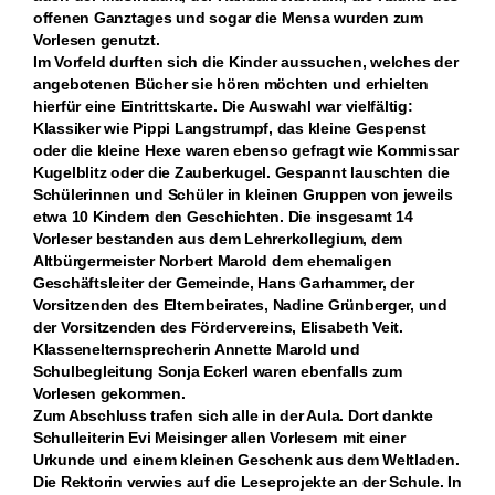
offenen Ganztages und sogar die Mensa wurden zum
Vorlesen genutzt.
Im Vorfeld durften sich die Kinder aussuchen, welches der
angebotenen Bücher sie hören möchten und erhielten
hierfür eine Eintrittskarte. Die Auswahl war vielfältig:
Klassiker wie Pippi Langstrumpf, das kleine Gespenst
oder die kleine Hexe waren ebenso gefragt wie Kommissar
Kugelblitz oder die Zauberkugel. Gespannt lauschten die
Schülerinnen und Schüler in kleinen Gruppen von jeweils
etwa 10 Kindern den Geschichten. Die insgesamt 14
Vorleser bestanden aus dem Lehrerkollegium, dem
Altbürgermeister Norbert Marold dem ehemaligen
Geschäftsleiter der Gemeinde, Hans Garhammer, der
Vorsitzenden des Elternbeirates, Nadine Grünberger, und
der Vorsitzenden des Fördervereins, Elisabeth Veit.
Klassenelternsprecherin Annette Marold und
Schulbegleitung Sonja Eckerl waren ebenfalls zum
Vorlesen gekommen.
Zum Abschluss trafen sich alle in der Aula. Dort dankte
Schulleiterin Evi Meisinger allen Vorlesern mit einer
Urkunde und einem kleinen Geschenk aus dem Weltladen.
Die Rektorin verwies auf die Leseprojekte an der Schule. In