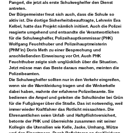
Pangerl, die jetzt als erste Schulweghelfer den Dienst
antreten.
Der Bürgermeister freut sich auch, dass die Schule so
aktiv ist. Die dortige Sicherheitsbeauftragte, Lehrerin Eva
Kelbel, hatte das Projekt nämlich initiiert. Auch die Polizei
reagierte umgehend und entsandte die Verantwortlichen
für die Schulweghelfer, Polizeihauptkommissar (PHK)
Wolfgang Feuchthuber und Polizeihauptmeisterin
(PHM’in) Doris Meth zu einer Besprechung und
anschließenden Einweisung vor Ort. Auch PHK
Feuchthuber zeigte sich unglücklich über die Situation.
Jetzt müsse man das Beste daraus machen, meinten die
Polizeibeamten.
Die Schulweghelfer sollten nur in den Verkehr eingreifen,
wenn sie die Warnkleidung tragen und die Winkerkelle
dabei haben, mahnte der erfahrene Polizeibeamte. Sie
bedienen die Ampel und geleiten die Schulkinder bei Grün
für die Fußgänger über die Straße. Das ist notwendig, weil
immer wieder Kraftfahrer das Rotlicht missachten. Die
Ehrenamtlichen seien Unfall- und Haftpflichtversichert,
betonte der PHK und überreichte zusammen mit seiner
Kollegin die Utensilien wie Kelle, Jacke, Umhang, Mütze
und den Einsatzpass. Durch Reflektoren an der Kleidung