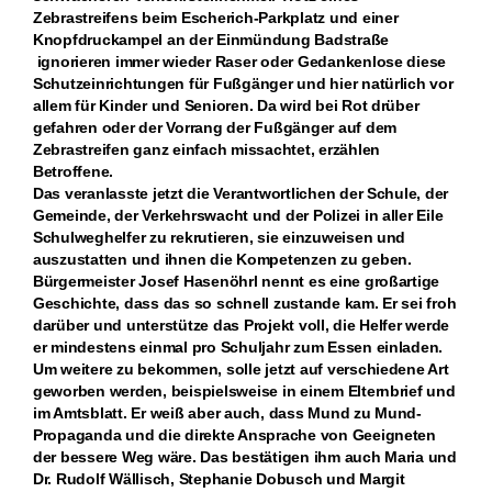
Zebrastreifens beim Escherich-Parkplatz und einer
Knopfdruckampel an der Einmündung Badstraße
ignorieren immer wieder Raser oder Gedankenlose diese
Schutzeinrichtungen für Fußgänger und hier natürlich vor
allem für Kinder und Senioren. Da wird bei Rot drüber
gefahren oder der Vorrang der Fußgänger auf dem
Zebrastreifen ganz einfach missachtet, erzählen
Betroffene.
Das veranlasste jetzt die Verantwortlichen der Schule, der
Gemeinde, der Verkehrswacht und der Polizei in aller Eile
Schulweghelfer zu rekrutieren, sie einzuweisen und
auszustatten und ihnen die Kompetenzen zu geben.
Bürgermeister Josef Hasenöhrl nennt es eine großartige
Geschichte, dass das so schnell zustande kam. Er sei froh
darüber und unterstütze das Projekt voll, die Helfer werde
er mindestens einmal pro Schuljahr zum Essen einladen.
Um weitere zu bekommen, solle jetzt auf verschiedene Art
geworben werden, beispielsweise in einem Elternbrief und
im Amtsblatt. Er weiß aber auch, dass Mund zu Mund-
Propaganda und die direkte Ansprache von Geeigneten
der bessere Weg wäre. Das bestätigen ihm auch Maria und
Dr. Rudolf Wällisch, Stephanie Dobusch und Margit